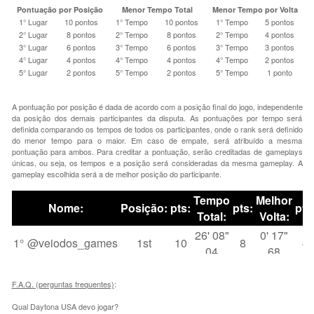
Pontuação por Posição
Menor Tempo Total
Menor Tempo por Volta
1° Lugar
10 pontos
1° Tempo
10 pontos
1° Tempo
5 pontos
2° Lugar
8 pontos
2° Tempo
8 pontos
2° Tempo
4 pontos
3° Lugar
6 pontos
3° Tempo
6 pontos
3° Tempo
3 pontos
4° Lugar
4 pontos
4° Tempo
4 pontos
4° Tempo
2 pontos
5° Lugar
2 pontos
5° Tempo
2 pontos
5° Tempo
1 ponto
A pontuação por posição é dada de acordo com a posição final do jogo, independente
da posição dos demais participantes da disputa. As pontuações por tempo será
definida comparando os tempos de todos os participantes, onde o rank será definido
do menor tempo para o maior. Em caso de empate, será atribuído a mesma
pontuação para ambos. Para creditar a pontuação, serão creditadas de gameplays
únicas, ou seja, os tempos e a posição será consideradas da mesma gameplay. A
gameplay escolhida será a de melhor posição do participante.
F.A.Q. (perguntas frequentes)
:
Qual Daytona USA devo jogar?