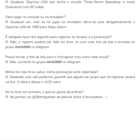
R: Qualquer Daytona USA que tenha o circuito Three-Seven Speedway e modo
Endurance com 80 voltas
Devo jogar no console ou no emulador?
R: Qualquer um, mas se for jogar no emulador, deve-se usar obrigatoriamente o
Daytona USA de 1995 para Sega Saturn
É obrigado fazer live jogando para registrar os tempos e a pontuação?
R: Não, o registro poderá ser feito em lives ou com uma foto da tela e enviada no
grupo
retrô2600
no telegram
Posso enviar a foto da tela para o Instragram e/ou outra rede social?
R: Não, somente no grupo
retrô2600
no telegram
Minha live não ficou salva, minha pontuação será registrada?
R: Depende, pois não podemos garantir que alguém do grupo que irá registrar estará
na live. O ideal é deixar o VOD salvo
Se eu ficar em primeiro, o que eu ganho de prêmio?
R: Vai ganhar um @2bertogames de pelúcia (kkkk é brincadeira....)