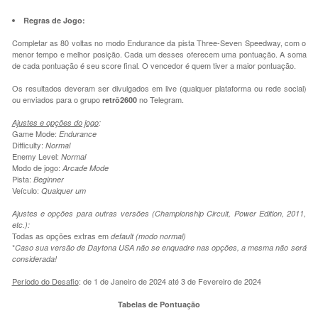
Regras de Jogo:
Completar as 80 voltas no modo Endurance da pista Three-Seven Speedway, com o
menor tempo e melhor posição. Cada um desses oferecem uma pontuação. A soma
de cada pontuação é seu score final. O vencedor é quem tiver a maior pontuação.
Os resultados deveram ser divulgados em live (qualquer plataforma ou rede social)
ou enviados para o grupo
no Telegram.
retrô2600
Ajustes e opções do jogo
:
Game Mode:
Endurance
Difficulty:
Normal
Enemy Level:
Normal
Modo de jogo:
Arcade Mode
Pista:
Beginner
Veículo:
Qualquer um
Ajustes e opções para outras versões (Championship Circuit, Power Edition, 2011,
etc.):
Todas as opções extras em
default (modo normal)
*
Caso sua versão de Daytona USA não se enquadre nas opções, a mesma não será
considerada!
Período do Desafio
: de 1 de Janeiro de 2024 até 3 de Fevereiro de 2024
Tabelas de Pontuação