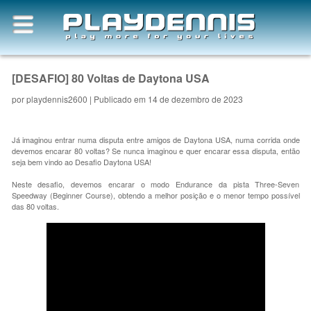
[DESAFIO] 80 Voltas de Daytona USA
por
playdennis2600
| Publicado em 14 de dezembro de 2023
Já imaginou entrar numa disputa entre amigos de Daytona USA, numa corrida onde
devemos encarar 80 voltas? Se nunca imaginou e quer encarar essa disputa, então
seja bem vindo ao Desafio Daytona USA!
Neste desafio, devemos encarar o modo Endurance da pista Three-Seven
Speedway (Beginner Course), obtendo a melhor posição e o menor tempo possível
das 80 voltas.