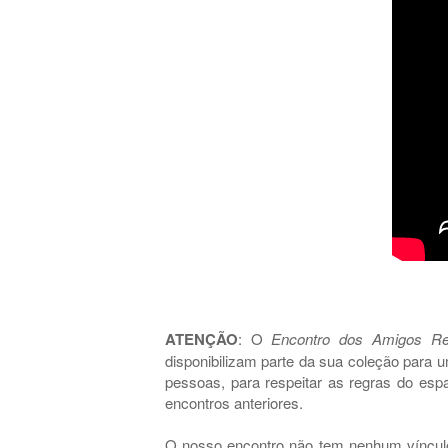
ATENÇÃO
: O
Encontro dos Amigos Re
disponibilizam parte da sua coleção para
pessoas, para respeitar as regras do es
encontros anteriores.
O nosso encontro
não tem
nenhum vínculo