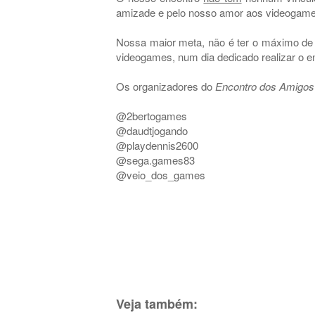
amizade e pelo nosso amor aos videogame
Nossa maior meta, não é ter o máximo de 
videogames, num dia dedicado realizar o e
Os organizadores do
Encontro dos Amigos
@2bertogames
@daudtjogando
@playdennis2600
@sega.games83
@veio_dos_games
Veja também: