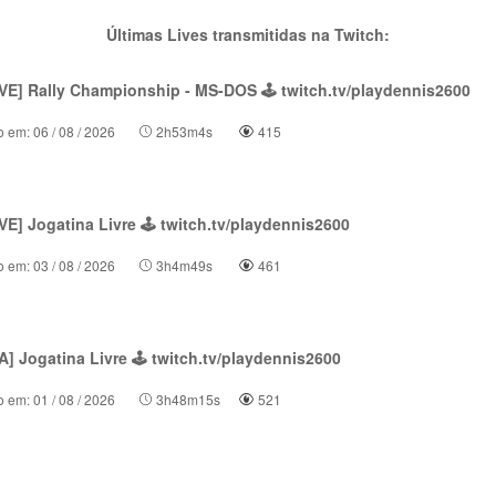
Últimas Lives transmitidas na Twitch:
VE] Rally Championship - MS-DOS 🕹 twitch.tv/playdennis2600
o em: 06 / 08 / 2026
2h53m4s
415
E] Jogatina Livre 🕹 twitch.tv/playdennis2600
o em: 03 / 08 / 2026
3h4m49s
461
] Jogatina Livre 🕹 twitch.tv/playdennis2600
o em: 01 / 08 / 2026
3h48m15s
521