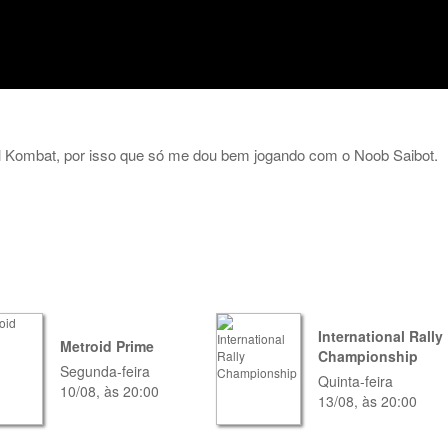
l Kombat, por isso que só me dou bem jogando com o Noob Saibot.
International Rally
Metroid Prime
Championship
Segunda-feira
Quinta-feira
10/08, às 20:00
13/08, às 20:00