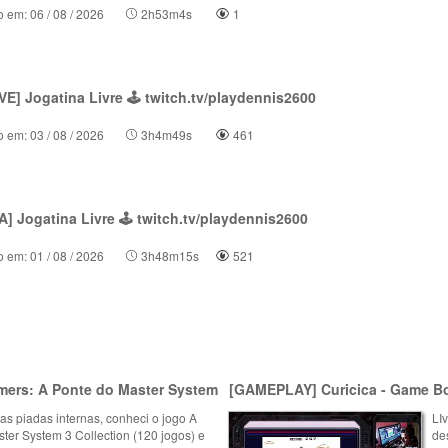
o em: 06 / 08 / 2026
2h53m4s
1
E] Jogatina Livre 🕹 twitch.tv/playdennis2600
o em: 03 / 08 / 2026
3h4m49s
461
] Jogatina Livre 🕹 twitch.tv/playdennis2600
o em: 01 / 08 / 2026
3h48m15s
521
ers: A Ponte do Master System
[GAMEPLAY] Curicica - Game B
as piadas internas, conheci o jogo A
LI
er System 3 Collection (120 jogos) e
de