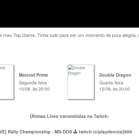
ei meu Top Game. Tinha tudo para ser um momento de pura alegria, 
Metroid Prime
Double Dragon
Segunda-feira
Quarta-feira
10/08, às 20:00
12/08, às 20:00
Últimas Lives transmitidas na Twitch:
VE] Rally Championship - MS-DOS 🕹 twitch.tv/playdennis2600